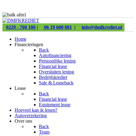
0229 - 760 106
|
06 19 600 081
|
info@dmfkrediet.nl
Home
Financieringen
Back
Autofinanciering
Persoonlijke lening
Financial lease
Oversluiten lening
Bedrijfskrediet
Sale & Leaseback
Lease
Back
Financial lease
Equipment lease
Hoeveel kan ik lenen?
Autoverzekering
Over ons
Back
Team