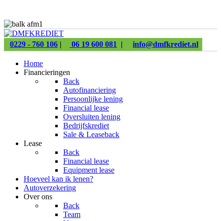
0229 - 760 106
|
06 19 600 081
|
info@dmfkrediet.nl
Home
Financieringen
Back
Autofinanciering
Persoonlijke lening
Financial lease
Oversluiten lening
Bedrijfskrediet
Sale & Leaseback
Lease
Back
Financial lease
Equipment lease
Hoeveel kan ik lenen?
Autoverzekering
Over ons
Back
Team