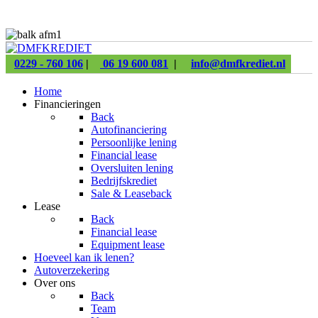
0229 - 760 106
|
06 19 600 081
|
info@dmfkrediet.nl
Home
Financieringen
Back
Autofinanciering
Persoonlijke lening
Financial lease
Oversluiten lening
Bedrijfskrediet
Sale & Leaseback
Lease
Back
Financial lease
Equipment lease
Hoeveel kan ik lenen?
Autoverzekering
Over ons
Back
Team