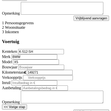
Opmerking
1
Persoonsgegevens
2
Woonsituatie
3
Inkomen
Voertuig
Kenteken
Merk
Model
Bouwjaar
Kilometerstand
Verkoopprijs
Inruil
Aanbetaling
Opmerking
<< Vorige stap