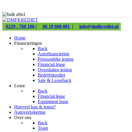
0229 - 760 106
|
06 19 600 081
|
info@dmfkrediet.nl
Home
Financieringen
Back
Autofinanciering
Persoonlijke lening
Financial lease
Oversluiten lening
Bedrijfskrediet
Sale & Leaseback
Lease
Back
Financial lease
Equipment lease
Hoeveel kan ik lenen?
Autoverzekering
Over ons
Back
Team