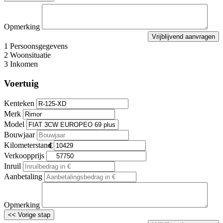
Opmerking
1
Persoonsgegevens
2
Woonsituatie
3
Inkomen
Voertuig
Kenteken
Merk
Model
Bouwjaar
Kilometerstand
Verkoopprijs
Inruil
Aanbetaling
Opmerking
<< Vorige stap