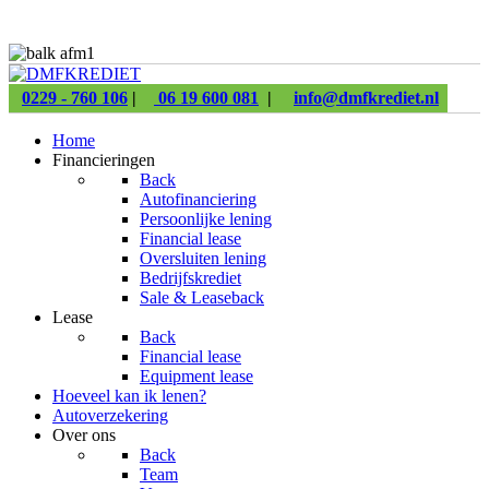
0229 - 760 106
|
06 19 600 081
|
info@dmfkrediet.nl
Home
Financieringen
Back
Autofinanciering
Persoonlijke lening
Financial lease
Oversluiten lening
Bedrijfskrediet
Sale & Leaseback
Lease
Back
Financial lease
Equipment lease
Hoeveel kan ik lenen?
Autoverzekering
Over ons
Back
Team