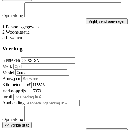
Opmerking
1
Persoonsgegevens
2
Woonsituatie
3
Inkomen
Voertuig
Kenteken
Merk
Model
Bouwjaar
Kilometerstand
Verkoopprijs
Inruil
Aanbetaling
Opmerking
<< Vorige stap