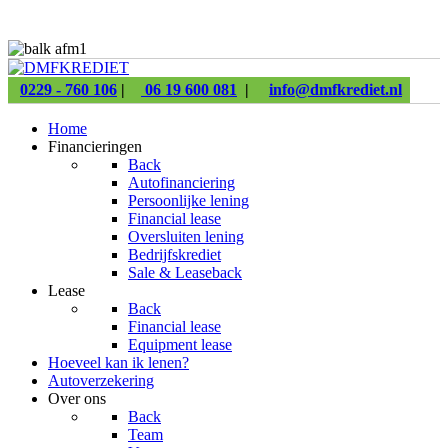
0229 - 760 106
|
06 19 600 081
|
info@dmfkrediet.nl
Home
Financieringen
Back
Autofinanciering
Persoonlijke lening
Financial lease
Oversluiten lening
Bedrijfskrediet
Sale & Leaseback
Lease
Back
Financial lease
Equipment lease
Hoeveel kan ik lenen?
Autoverzekering
Over ons
Back
Team