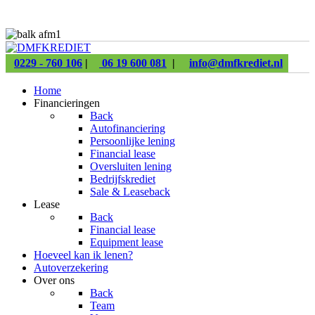
0229 - 760 106
|
06 19 600 081
|
info@dmfkrediet.nl
Home
Financieringen
Back
Autofinanciering
Persoonlijke lening
Financial lease
Oversluiten lening
Bedrijfskrediet
Sale & Leaseback
Lease
Back
Financial lease
Equipment lease
Hoeveel kan ik lenen?
Autoverzekering
Over ons
Back
Team