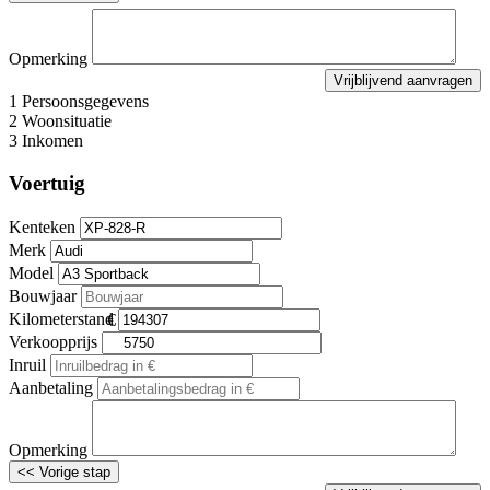
Opmerking
1
Persoonsgegevens
2
Woonsituatie
3
Inkomen
Voertuig
Kenteken
Merk
Model
Bouwjaar
Kilometerstand
Verkoopprijs
Inruil
Aanbetaling
Opmerking
<< Vorige stap