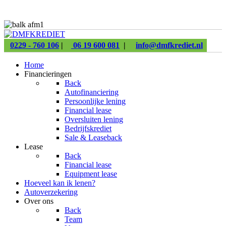
0229 - 760 106
|
06 19 600 081
|
info@dmfkrediet.nl
Home
Financieringen
Back
Autofinanciering
Persoonlijke lening
Financial lease
Oversluiten lening
Bedrijfskrediet
Sale & Leaseback
Lease
Back
Financial lease
Equipment lease
Hoeveel kan ik lenen?
Autoverzekering
Over ons
Back
Team