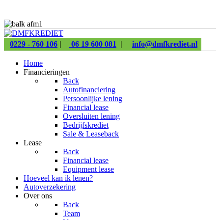
0229 - 760 106
|
06 19 600 081
|
info@dmfkrediet.nl
Home
Financieringen
Back
Autofinanciering
Persoonlijke lening
Financial lease
Oversluiten lening
Bedrijfskrediet
Sale & Leaseback
Lease
Back
Financial lease
Equipment lease
Hoeveel kan ik lenen?
Autoverzekering
Over ons
Back
Team