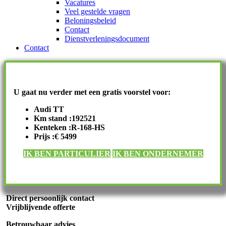
Vacatures
Veel gestelde vragen
Beloningsbeleid
Contact
Dienstverleningsdocument
Contact
U gaat nu verder met een gratis voorstel voor:
Audi TT
Km stand :192521
Kenteken :R-168-HS
Prijs :€ 5499
IK BEN PARTICULIER
IK BEN ONDERNEMER
Direct persoonlijk contact
Vrijblijvende offerte
Betrouwbaar advies