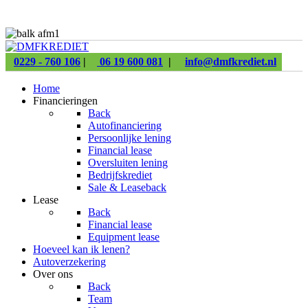
0229 - 760 106
|
06 19 600 081
|
info@dmfkrediet.nl
Home
Financieringen
Back
Autofinanciering
Persoonlijke lening
Financial lease
Oversluiten lening
Bedrijfskrediet
Sale & Leaseback
Lease
Back
Financial lease
Equipment lease
Hoeveel kan ik lenen?
Autoverzekering
Over ons
Back
Team