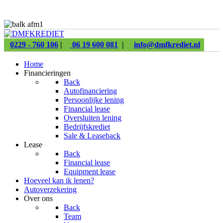
0229 - 760 106
|
06 19 600 081
|
info@dmfkrediet.nl
Home
Financieringen
Back
Autofinanciering
Persoonlijke lening
Financial lease
Oversluiten lening
Bedrijfskrediet
Sale & Leaseback
Lease
Back
Financial lease
Equipment lease
Hoeveel kan ik lenen?
Autoverzekering
Over ons
Back
Team